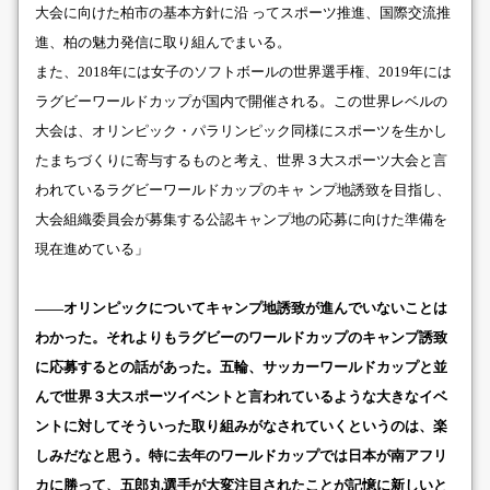
大会に向けた柏市の基本方針に沿 ってスポーツ推進、国際交流推
進、柏の魅力発信に取り組んでまいる。
また、2018年には女子のソフトボールの世界選手権、2019年には
ラグビーワールドカップが国内で開催される。この世界レベルの
大会は、オリンピック・パラリンピック同様にスポーツを生かし
たまちづくりに寄与するものと考え、世界３大スポーツ大会と言
われているラグビーワールドカップのキャ ンプ地誘致を目指し、
大会組織委員会が募集する公認キャンプ地の応募に向けた準備を
現在進めている」
――オリンピックについてキャンプ地誘致が進んでいないことは
わかった。それよりもラグビーのワールドカップのキャンプ誘致
に応募するとの話があった。五輪、サッカーワールドカップと並
んで世界３大スポーツイベントと言われているような大きなイベ
ントに対してそういった取り組みがなされていくというのは、楽
しみだなと思う。特に去年のワールドカップでは日本が南アフリ
カに勝って、五郎丸選手が大変注目されたことが記憶に新しいと