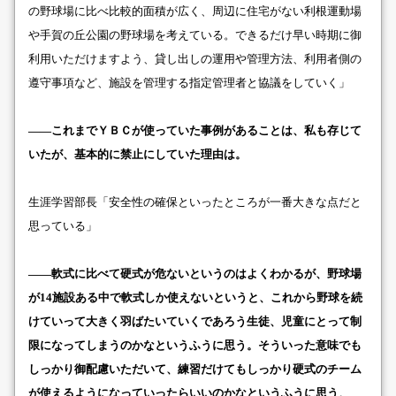
の野球場に比べ比較的面積が広く、周辺に住宅がない利根運動場
や手賀の丘公園の野球場を考えている。できるだけ早い時期に御
利用いただけますよう、貸し出しの運用や管理方法、利用者側の
遵守事項など、施設を管理する指定管理者と協議をしていく」
――これまでＹＢＣが使っていた事例があることは、私も存じて
いたが、基本的に禁止にしていた理由は。
生涯学習部長「安全性の確保といったところが一番大きな点だと
思っている」
――軟式に比べて硬式が危ないというのはよくわかるが、野球場
が14施設ある中で軟式しか使えないというと、これから野球を続
けていって大きく羽ばたいていくであろう生徒、児童にとって制
限になってしまうのかなというふうに思う。そういった意味でも
しっかり御配慮いただいて、練習だけてもしっかり硬式のチーム
が使えるようになっていったらいいのかなというふうに思う
。