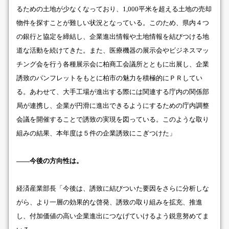
るための土地が少なくなっており、1,000平米を超える土地の売却
物件を探すことが難しい状況となっている。このため、県内４つ
の銀行と協定を締結し、企業進出情報や土地情報を結びつける地
道な活動を続けてきた。また、医療機器の展示会やビジネスマッ
チング会を行う各種展示会に柏商工会議所とともに出展し、企業
誘致のパンフレットをもとに柏市の魅力を積極的にＰＲしてい
る。あわせて、大手工場が進出する際には関連する庁内の関係部
局が連携し、企業が円滑に進出できるようにするための庁内調整
会議を開催することで誘致の実現を図っている。このような取り
組みの結果、本年度は５件の企業誘致にこぎつけた」
――今後の方向性は。
経済産業部長「今後は、誘致に結びついた要因をさらに分析しな
がら、より一層の効果的な啓発、誘致の取り組みを拡充、推進
し、付加価値の高い企業進出につなげていけるよう鋭意努めてま