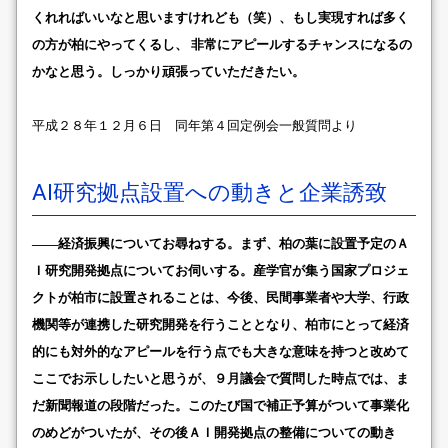
くれればいいなと思いますけれども（笑）、もし実現すれば多く
の方が柏にやってくるし、 非常にアピールするチャンスになるの
かなと思う。しっかり頑張っていただきたい。
平成２８年１２月６日 同年第４回定例会一般質問より
AI研究拠点設置への動きと企業誘致
――経済振興についてお尋ねする。まず、柏の葉に設置予定のＡ
Ｉ研究開発拠点についてお伺いする。産学官が集う国家プロジェ
クトが柏市に設置されることは、今後、民間事業者や大学、行政
機関等が連携した研究開発を行うこととなり、柏市にとって経済
的にも対外的なアピールを行う点でも大きな意味を持つと改めて
ここでお示ししたいと思うが、９月議会で質問した時点では、ま
だ新聞報道の段階だった。このたび国で補正予算がついて事業化
のめどがついたが、その後ＡＩ開発拠点の整備についての動き