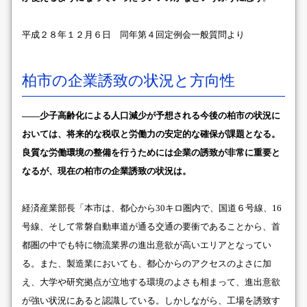
平成２８年１２月６日 同年第４回定例会一般質問より
柏市の企業誘致の状況と方向性
――少子高齢化による人口減少が予想される今後の柏市の状況に
おいては、将来的な税収と労働力の安定的な確保が課題となる。
良質な労働環境の整備を行うためには企業の誘致が非常に重要と
なるが、現在の柏市の企業誘致の状況は。
経済産業部長「本市は、都心から30キロ圏内で、国道６号線、16
号線、そして常磐自動車道が通る交通の要衝であることから、首
都圏の中でも特に物流業界の進出意欲が高いエリアとなってい
る。また、製造業においても、都心からのアクセスのよさに加
え、大学や研究拠点が立地する環境のよさも相まって、進出意欲
が強い状況にあると認識している。しかしながら、工場を誘致す