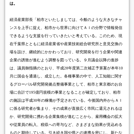
は。
経済産業部長「柏市といたしましては、今般のような大きなチャ
ンスを上手に捉え、柏市から世界に向けてＡＩの分野で情報発信
できるような支援を行っていきたいと考えている。このため、現
在千葉県とともに経済産業省や産業技術総合研究所と意見交換の
場を設け、継続的にかかわっており、研究開発を行う企業や関連
企業の誘致が進むよう調整を図っている。９月議会以降の進捗
は、議員御指摘のとおり、平成28年度第二次補正予算案が本年10
月に国会を通過し、成立した。各種事業の中で、人工知能に関す
るグローバル研究開発拠点整備事業として、柏市と東京都のお台
場に合計で195億円規模の事業となることが確定しており、柏市
の施設は平成30年の稼働が予定されている。今後国内外からＡＩ
に係る研究者が集まり、その成果が直接広く市民に還元されるほ
か、研究開発に携わる企業集積が進むことから、雇用機会の拡大
や従業員の転入、税収への寄与など、さまざまな効果が見込める
ものと期待している。引き続き国や県との連携を密にし、新たな