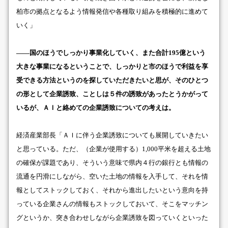
柏市の拠点となるよう情報発信や各種取り組みを積極的に進めて
いく」
――国のほうでしっかり事業化していく、また合計195億という
大きな事業になるということで、しっかりと市のほうで利益を享
受できる方法というのを探していただきたいと思が、そのひとつ
の形として企業誘致、ことしは５件の誘致があったとうかがって
いるが、ＡＩと絡めての企業誘致についての考えは。
経済産業部長「ＡＩに伴う企業誘致についても展開していきたい
と思っている。ただ、（企業が使用する）1,000平米を超える土地
の確保が課題であり、そういう意味で県内４行の銀行とも情報の
流通を円滑にしながら、空いた土地の情報を入手して、それを情
報としてストックしておく、それから進出したいという意向を持
っている企業さんの情報もストックしておいて、そこをマッチン
グというか、突き合わせしながら企業誘致を図っていくといった