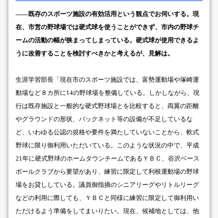
――既存のスポーツ施設の有効活用という観点でお伺いする。現
在、市営の野球場では硬式球を使うことができず、市内の野球チ
ームの活動の幅が狭まってしまっている。硬式球が使用できるよ
うに改善することを検討すべきかと考えるが、見解は。
生涯学習部長「現在市のスポーツ施設では、富勢運動場や塚崎運
動場など８カ所に14の野球場を整備している。しかしながら、現
行は既存施設と一般的な硬式野球場とを比較すると、両翼の距離
やグラウンドの形状、バックネット等の設備が不足しているな
ど、いわゆる公認の規格や要件を満たしていないことから、軟式
野球に限り御利用いただいている。このような状況の中で、平成
21年に硬式野球のホームタウンチームであるＹＢＣ、谷沢ベース
ボールクラブから要望があり、練習に限定して利根運動場の野球
場をお貸ししている。議員御指摘のシニアリーグやリトルリーグ
などの利用に際しても、ＹＢＣと同様に練習に限定して御利用い
ただけるよう準備をしてまいりたい。現在、候補地としては、他